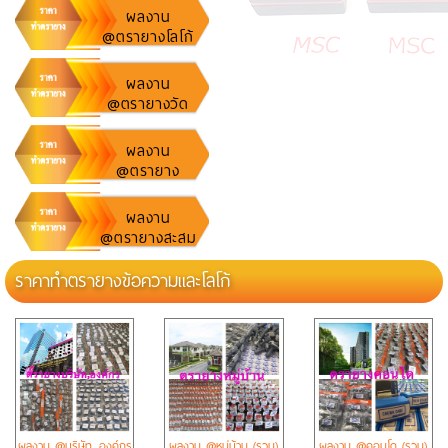
เคอรี่
ผลงาน
@ตรายางโลโก้
บริษัท, ร้านค้า
ผลงาน
@ตรายางวัด
ผลงาน
@ตรายาง
ข้อความ
ผลงาน
@ตรายางสะสม
แต้ม
ราคาทำตรายางข้อความและโลโก้
ผลงาน @บริษัท, องค์กร
ผลงาน @หมู่บ้าน (รวม)
ผลงาน @คอนโด (รวม)